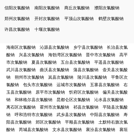
信阳次氯酸钠
南阳次氯酸钠
商丘次氯酸钠
濮阳次氯酸钠
郑州次氯酸钠
开封次氯酸钠
平顶山次氯酸钠
鹤壁次氯酸钠
许昌次氯酸钠
十堰次氯酸钠
海南区次氯酸钠
沁源县次氯酸钠
乡宁县次氯酸钠
长治县次氯
酸钠
兴县次氯酸钠
海勃湾区次氯酸钠
晋中市次氯酸钠
高平
市次氯酸钠
夏县次氯酸钠
五台县次氯酸钠
平遥县次氯酸钠
武川县次氯酸钠
曲沃县次氯酸钠
蒲县次氯酸钠
壶关县次氯酸
钠
朔州市次氯酸钠
岚县次氯酸钠
陵川县次氯酸钠
平鲁区次
氯酸钠
包头市次氯酸钠
运城市次氯酸钠
五寨县次氯酸钠
右
玉县次氯酸钠
原平市次氯酸钠
忻府区次氯酸钠
偏关县次氯酸
钠
和林格尔县次氯酸钠
昆都仑区次氯酸钠
沁水县次氯酸钠
离石区次氯酸钠
霍州市次氯酸钠
祁县次氯酸钠
平陆县次氯酸
钠
呼和浩特市次氯酸钠
武乡县次氯酸钠
中阳县次氯酸钠
寿
阳县次氯酸钠
郊区次氯酸钠
平顺县次氯酸钠
土默特右旗次氯
酸钠
芮城县次氯酸钠
文水县次氯酸钠
襄汾县次氯酸钠
襄垣