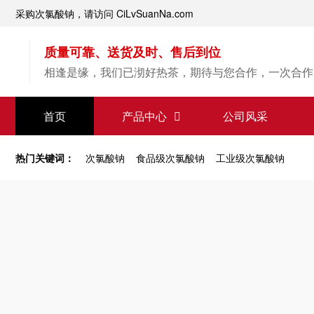
采购次氯酸钠，请访问 CiLvSuanNa.com
质量可靠、送货及时、售后到位
相逢是缘，我们已沏好热茶，期待与您合作，一次合作
【次氯酸钠】源头直供
首页
产品中心
公司风采
专业经验，值得信赖
热门关键词：
次氯酸钠
食品级次氯酸钠
工业级次氯酸钠