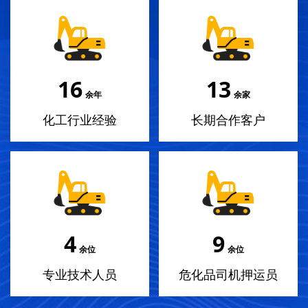
18
14
余年
余家
化工行业经验
长期合作客户
4
10
余位
余位
专业技术人员
危化品司机押运员