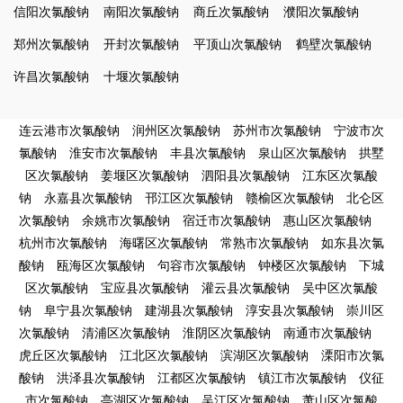
信阳次氯酸钠
南阳次氯酸钠
商丘次氯酸钠
濮阳次氯酸钠
郑州次氯酸钠
开封次氯酸钠
平顶山次氯酸钠
鹤壁次氯酸钠
许昌次氯酸钠
十堰次氯酸钠
连云港市次氯酸钠
润州区次氯酸钠
苏州市次氯酸钠
宁波市次
氯酸钠
淮安市次氯酸钠
丰县次氯酸钠
泉山区次氯酸钠
拱墅
区次氯酸钠
姜堰区次氯酸钠
泗阳县次氯酸钠
江东区次氯酸
钠
永嘉县次氯酸钠
邗江区次氯酸钠
赣榆区次氯酸钠
北仑区
次氯酸钠
余姚市次氯酸钠
宿迁市次氯酸钠
惠山区次氯酸钠
杭州市次氯酸钠
海曙区次氯酸钠
常熟市次氯酸钠
如东县次氯
酸钠
瓯海区次氯酸钠
句容市次氯酸钠
钟楼区次氯酸钠
下城
区次氯酸钠
宝应县次氯酸钠
灌云县次氯酸钠
吴中区次氯酸
钠
阜宁县次氯酸钠
建湖县次氯酸钠
淳安县次氯酸钠
崇川区
次氯酸钠
清浦区次氯酸钠
淮阴区次氯酸钠
南通市次氯酸钠
虎丘区次氯酸钠
江北区次氯酸钠
滨湖区次氯酸钠
溧阳市次氯
酸钠
洪泽县次氯酸钠
江都区次氯酸钠
镇江市次氯酸钠
仪征
市次氯酸钠
亭湖区次氯酸钠
吴江区次氯酸钠
萧山区次氯酸