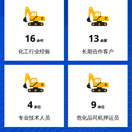
18
14
余年
余家
化工行业经验
长期合作客户
4
10
余位
余位
专业技术人员
危化品司机押运员