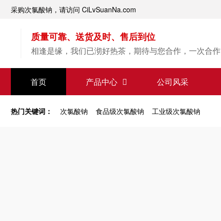
采购次氯酸钠，请访问 CiLvSuanNa.com
质量可靠、送货及时、售后到位
相逢是缘，我们已沏好热茶，期待与您合作，一次合作
【次氯酸钠】源头直供
首页
产品中心
公司风采
专业经验，值得信赖
热门关键词：
次氯酸钠
食品级次氯酸钠
工业级次氯酸钠