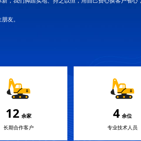
弥新，我们脚踏实地、持之以恒，用自己费心换客户省心
生朋友。
18
5
余家
余位
长期合作客户
专业技术人员