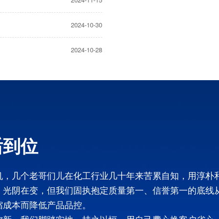
2024-10-30
2024-10-28
后到位
机，几个老哥们儿在化工行业几十年来苦累自知，用淳朴
，光阴在变，但我们固执抱定质量第一、信誉第一的底线
缩成本而降低产品品控。