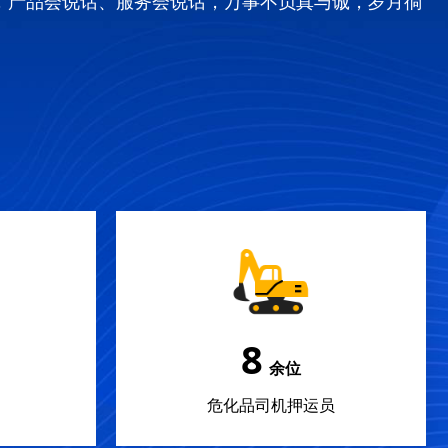
，产品会说话、服务会说话，万事不负真与诚，岁月徜
12
余位
危化品司机押运员