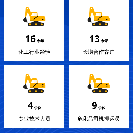
18
14
余年
余家
化工行业经验
长期合作客户
4
10
余位
余位
专业技术人员
危化品司机押运员