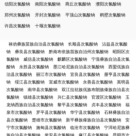
信阳次氯酸钠
南阳次氯酸钠
商丘次氯酸钠
濮阳次氯酸钠
郑州次氯酸钠
开封次氯酸钠
平顶山次氯酸钠
鹤壁次氯酸钠
许昌次氯酸钠
十堰次氯酸钠
禄劝彝族苗族自治县次氯酸钠
长顺县次氯酸钠
沾益县次氯酸
钠
彝良县次氯酸钠
黔南布依族苗族自治州次氯酸钠
昭阳区次
氯酸钠
威信县次氯酸钠
麒麟区次氯酸钠
宁蒗彝族自治县次氯
酸钠
永胜县次氯酸钠
墨江哈尼族自治县次氯酸钠
西盟佤族自
治县次氯酸钠
丽江市次氯酸钠
宜良县次氯酸钠
册亨县次氯酸
钠
绥江县次氯酸钠
宣威市次氯酸钠
永善县次氯酸钠
嵩明县
次氯酸钠
南华县次氯酸钠
双江拉祜族佤族布朗族傣族自治县次
氯酸钠
镇雄县次氯酸钠
兴仁县次氯酸钠
官渡区次氯酸钠
玉
龙纳西族自治县次氯酸钠
黎平县次氯酸钠
贞丰县次氯酸钠
福
泉市次氯酸钠
罗平县次氯酸钠
华宁县次氯酸钠
石林彝族自治
县次氯酸钠
楚雄市次氯酸钠
新平彝族傣族自治县次氯酸钠
安
宁市次氯酸钠
施甸县次氯酸钠
临沧市次氯酸钠
宁洱哈尼族彝
族自治县次氯酸钠
瓮安县次氯酸钠
麻江县次氯酸钠
昆明市次