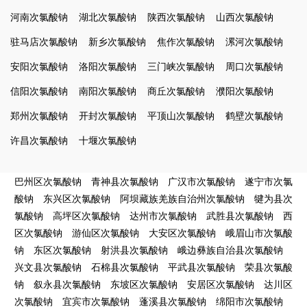
河南次氯酸钠
湖北次氯酸钠
陕西次氯酸钠
山西次氯酸钠
驻马店次氯酸钠
新乡次氯酸钠
焦作次氯酸钠
漯河次氯酸钠
安阳次氯酸钠
洛阳次氯酸钠
三门峡次氯酸钠
周口次氯酸钠
信阳次氯酸钠
南阳次氯酸钠
商丘次氯酸钠
濮阳次氯酸钠
郑州次氯酸钠
开封次氯酸钠
平顶山次氯酸钠
鹤壁次氯酸钠
许昌次氯酸钠
十堰次氯酸钠
巴州区次氯酸钠
青神县次氯酸钠
广汉市次氯酸钠
遂宁市次氯
酸钠
东兴区次氯酸钠
阿坝藏族羌族自治州次氯酸钠
犍为县次
氯酸钠
高坪区次氯酸钠
达州市次氯酸钠
武胜县次氯酸钠
西
区次氯酸钠
游仙区次氯酸钠
大安区次氯酸钠
峨眉山市次氯酸
钠
东区次氯酸钠
射洪县次氯酸钠
峨边彝族自治县次氯酸钠
兴文县次氯酸钠
石棉县次氯酸钠
平武县次氯酸钠
荣县次氯酸
钠
叙永县次氯酸钠
东坡区次氯酸钠
安居区次氯酸钠
达川区
次氯酸钠
宜宾市次氯酸钠
蓬溪县次氯酸钠
绵阳市次氯酸钠