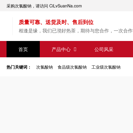
采购次氯酸钠，请访问 CiLvSuanNa.com
质量可靠、送货及时、售后到位
相逢是缘，我们已沏好热茶，期待与您合作，一次合作
【次氯酸钠】源头直供
首页
产品中心
公司风采
专业经验，值得信赖
热门关键词：
次氯酸钠
食品级次氯酸钠
工业级次氯酸钠