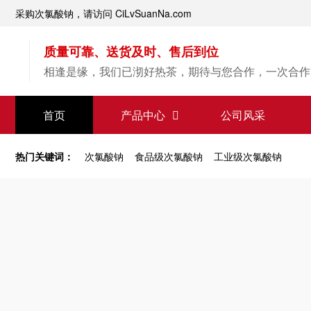
采购次氯酸钠，请访问 CiLvSuanNa.com
质量可靠、送货及时、售后到位
相逢是缘，我们已沏好热茶，期待与您合作，一次合作
【次氯酸钠】源头直供
首页
产品中心
公司风采
专业经验，值得信赖
热门关键词：
次氯酸钠
食品级次氯酸钠
工业级次氯酸钠