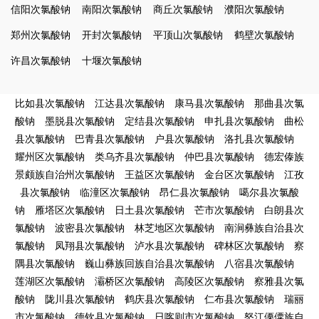
信阳次氯酸钠
南阳次氯酸钠
商丘次氯酸钠
濮阳次氯酸钠
郑州次氯酸钠
开封次氯酸钠
平顶山次氯酸钠
鹤壁次氯酸钠
许昌次氯酸钠
十堰次氯酸钠
比如县次氯酸钠
江达县次氯酸钠
康马县次氯酸钠
那曲县次氯
酸钠
墨脱县次氯酸钠
定结县次氯酸钠
申扎县次氯酸钠
曲松
县次氯酸钠
巴青县次氯酸钠
户县次氯酸钠
洛扎县次氯酸钠
耀州区次氯酸钠
类乌齐县次氯酸钠
仲巴县次氯酸钠
德宏傣族
景颇族自治州次氯酸钠
王益区次氯酸钠
金台区次氯酸钠
江孜
县次氯酸钠
临潼区次氯酸钠
昂仁县次氯酸钠
噶尔县次氯酸
钠
雁塔区次氯酸钠
日土县次氯酸钠
芒市次氯酸钠
白朗县次
氯酸钠
波密县次氯酸钠
林芝地区次氯酸钠
南涧彝族自治县次
氯酸钠
凤翔县次氯酸钠
泸水县次氯酸钠
碑林区次氯酸钠
察
隅县次氯酸钠
巍山彝族回族自治县次氯酸钠
八宿县次氯酸钠
莲湖区次氯酸钠
灞桥区次氯酸钠
高陵区次氯酸钠
察雅县次氯
酸钠
陇川县次氯酸钠
鹤庆县次氯酸钠
仁布县次氯酸钠
瑞丽
市次氯酸钠
德钦县次氯酸钠
日喀则市次氯酸钠
怒江傈僳族自