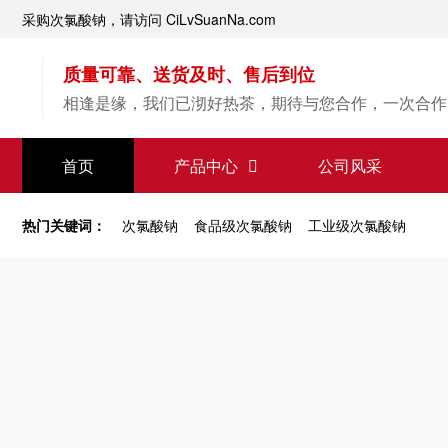
采购次氯酸钠，请访问 CiLvSuanNa.com
质量可靠、送货及时、售后到位
相逢是缘，我们已沏好热茶，期待与您合作，一次合作
【次氯酸钠】源头直供
首页
产品中心
公司风采
专业经验，值得信赖
热门关键词：
次氯酸钠
食品级次氯酸钠
工业级次氯酸钠