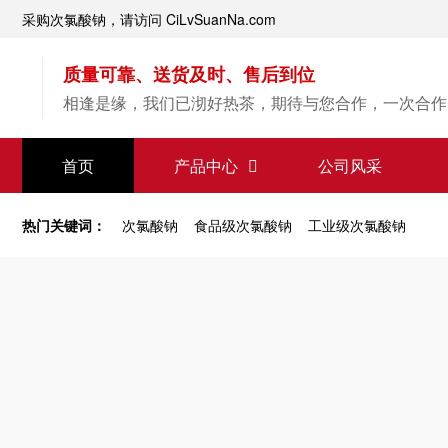
采购次氯酸钠，请访问 CiLvSuanNa.com
质量可靠、送货及时、售后到位
相逢是缘，我们已沏好热茶，期待与您合作，一次合作
【次氯酸钠】源头直供
首页
产品中心
公司风采
专业经验，值得信赖
热门关键词：
次氯酸钠
食品级次氯酸钠
工业级次氯酸钠