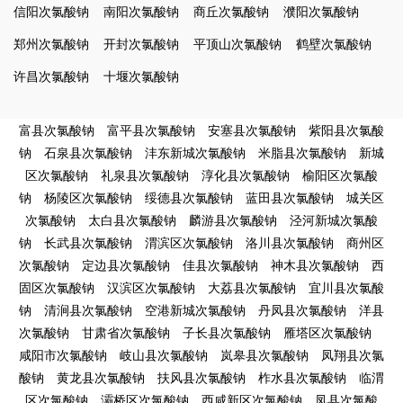
信阳次氯酸钠
南阳次氯酸钠
商丘次氯酸钠
濮阳次氯酸钠
郑州次氯酸钠
开封次氯酸钠
平顶山次氯酸钠
鹤壁次氯酸钠
许昌次氯酸钠
十堰次氯酸钠
富县次氯酸钠
富平县次氯酸钠
安塞县次氯酸钠
紫阳县次氯酸
钠
石泉县次氯酸钠
沣东新城次氯酸钠
米脂县次氯酸钠
新城
区次氯酸钠
礼泉县次氯酸钠
淳化县次氯酸钠
榆阳区次氯酸
钠
杨陵区次氯酸钠
绥德县次氯酸钠
蓝田县次氯酸钠
城关区
次氯酸钠
太白县次氯酸钠
麟游县次氯酸钠
泾河新城次氯酸
钠
长武县次氯酸钠
渭滨区次氯酸钠
洛川县次氯酸钠
商州区
次氯酸钠
定边县次氯酸钠
佳县次氯酸钠
神木县次氯酸钠
西
固区次氯酸钠
汉滨区次氯酸钠
大荔县次氯酸钠
宜川县次氯酸
钠
清涧县次氯酸钠
空港新城次氯酸钠
丹凤县次氯酸钠
洋县
次氯酸钠
甘肃省次氯酸钠
子长县次氯酸钠
雁塔区次氯酸钠
咸阳市次氯酸钠
岐山县次氯酸钠
岚皋县次氯酸钠
凤翔县次氯
酸钠
黄龙县次氯酸钠
扶风县次氯酸钠
柞水县次氯酸钠
临渭
区次氯酸钠
灞桥区次氯酸钠
西咸新区次氯酸钠
凤县次氯酸