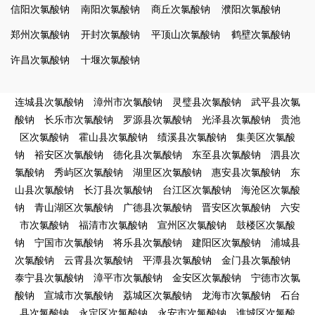
信阳次氯酸钠
南阳次氯酸钠
商丘次氯酸钠
濮阳次氯酸钠
郑州次氯酸钠
开封次氯酸钠
平顶山次氯酸钠
鹤壁次氯酸钠
许昌次氯酸钠
十堰次氯酸钠
连城县次氯酸钠
漳州市次氯酸钠
灵璧县次氯酸钠
武平县次氯
酸钠
长乐市次氯酸钠
罗源县次氯酸钠
光泽县次氯酸钠
贵池
区次氯酸钠
霍山县次氯酸钠
绩溪县次氯酸钠
集美区次氯酸
钠
裕安区次氯酸钠
德化县次氯酸钠
东至县次氯酸钠
泗县次
氯酸钠
秀屿区次氯酸钠
湖里区次氯酸钠
惠安县次氯酸钠
东
山县次氯酸钠
长汀县次氯酸钠
台江区次氯酸钠
海沧区次氯酸
钠
青山湖区次氯酸钠
广德县次氯酸钠
晋安区次氯酸钠
六安
市次氯酸钠
福清市次氯酸钠
宣州区次氯酸钠
鼓楼区次氯酸
钠
宁国市次氯酸钠
将乐县次氯酸钠
建阳区次氯酸钠
浦城县
次氯酸钠
云霄县次氯酸钠
平潭县次氯酸钠
金门县次氯酸钠
泰宁县次氯酸钠
漳平市次氯酸钠
金安区次氯酸钠
宁德市次氯
酸钠
宣城市次氯酸钠
荔城区次氯酸钠
龙海市次氯酸钠
石台
县次氯酸钠
永定区次氯酸钠
永安市次氯酸钠
谯城区次氯酸