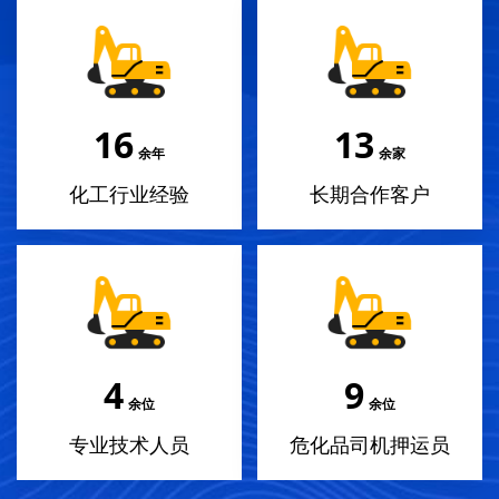
18
14
余年
余家
化工行业经验
长期合作客户
4
10
余位
余位
专业技术人员
危化品司机押运员