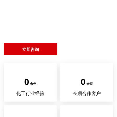
我们脚踏实地、持之以恒，用自己费心换客户省心，产品会
说话、服务会说话，万事不负真与诚，岁月徜徜徉徉，在广
大客户群体赢得宝贵赞扬和口碑。
我们已沏好热茶，我们期待与您合作，一次合作，终生朋
友。
立即咨询
0
0
余年
余家
化工行业经验
长期合作客户