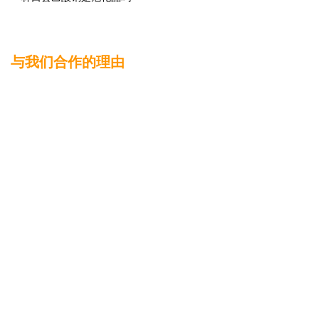
与我们合作的理由
质量可靠、送货及时、售后到
位
本公司由创始人算起，从几个坛坛罐罐，一台破拖拉机，几
个老哥们儿在化工行业几十年来苦累自知，用淳朴和信誉创
下市场。
回首过去，一路走来沟沟坎坎、屡遇磨难，时间在变，光阴
在变，但我们固执抱定质量第一、信誉第一的底线从未改
变，始终坚持以质量求生存、以信誉求发展。
我们坚持不为提高利润而降低产品质量，坚持不为压缩成本
而降低产品品控。
视质量和信誉如生命，这一钢铁原则传承几十年历久弥新，