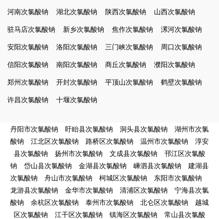
河南次氯酸钠
湖北次氯酸钠
陕西次氯酸钠
山西次氯酸钠
驻马店次氯酸钠
新乡次氯酸钠
焦作次氯酸钠
漯河次氯酸钠
安阳次氯酸钠
洛阳次氯酸钠
三门峡次氯酸钠
周口次氯酸钠
信阳次氯酸钠
南阳次氯酸钠
商丘次氯酸钠
濮阳次氯酸钠
郑州次氯酸钠
开封次氯酸钠
平顶山次氯酸钠
鹤壁次氯酸钠
许昌次氯酸钠
十堰次氯酸钠
丹阳市次氯酸钠
盱眙县次氯酸钠
洞头县次氯酸钠
湖州市次氯
酸钠
江北区次氯酸钠
路桥区次氯酸钠
温州市次氯酸钠
淳安
县次氯酸钠
扬州市次氯酸钠
文成县次氯酸钠
邗江区次氯酸
钠
岱山县次氯酸钠
金湖县次氯酸钠
嵊泗县次氯酸钠
建湖县
次氯酸钠
舟山市次氯酸钠
柯城区次氯酸钠
东阳市次氯酸钠
龙游县次氯酸钠
金华市次氯酸钠
清浦区次氯酸钠
宁海县次氯
酸钠
余杭区次氯酸钠
泰州市次氯酸钠
北仑区次氯酸钠
越城
区次氯酸钠
江干区次氯酸钠
镇海区次氯酸钠
常山县次氯酸