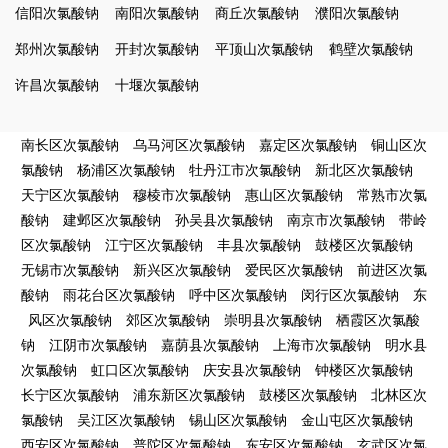
信阳次氯酸钠
南阳次氯酸钠
商丘次氯酸钠
濮阳次氯酸钠
郑州次氯酸钠
开封次氯酸钠
平顶山次氯酸钠
鹤壁次氯酸钠
许昌次氯酸钠
十堰次氯酸钠
南长区次氯酸钠
乌马河区次氯酸钠
嘉定区次氯酸钠
铜山区次
氯酸钠
杨浦区次氯酸钠
牡丹江市次氯酸钠
新北区次氯酸钠
天宁区次氯酸钠
穆棱市次氯酸钠
惠山区次氯酸钠
常熟市次氯
酸钠
建邺区次氯酸钠
孙吴县次氯酸钠
南京市次氯酸钠
带岭
区次氯酸钠
江宁区次氯酸钠
丰县次氯酸钠
鼓楼区次氯酸钠
无锡市次氯酸钠
新兴区次氯酸钠
爱民区次氯酸钠
前进区次氯
酸钠
雨花台区次氯酸钠
呼中区次氯酸钠
闵行区次氯酸钠
东
风区次氯酸钠
郊区次氯酸钠
崇明县次氯酸钠
栖霞区次氯酸
钠
江阴市次氯酸钠
嘉荫县次氯酸钠
上海市次氯酸钠
明水县
次氯酸钠
虹口区次氯酸钠
庆安县次氯酸钠
钟楼区次氯酸钠
长宁区次氯酸钠
浦东新区次氯酸钠
鼓楼区次氯酸钠
北林区次
氯酸钠
吴江区次氯酸钠
锡山区次氯酸钠
金山屯区次氯酸钠
西安区次氯酸钠
普陀区次氯酸钠
东安区次氯酸钠
玄武区次氯