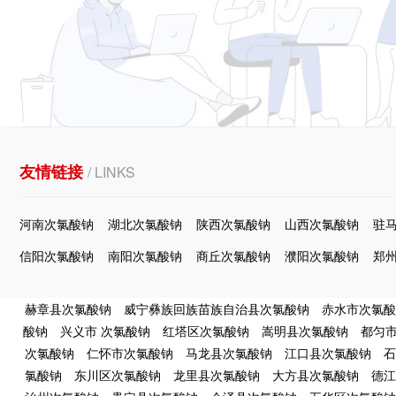
友情链接
/ LINKS
河南次氯酸钠
湖北次氯酸钠
陕西次氯酸钠
山西次氯酸钠
驻
信阳次氯酸钠
南阳次氯酸钠
商丘次氯酸钠
濮阳次氯酸钠
郑
赫章县次氯酸钠
威宁彝族回族苗族自治县次氯酸钠
赤水市次氯酸
酸钠
兴义市 次氯酸钠
红塔区次氯酸钠
嵩明县次氯酸钠
都匀
次氯酸钠
仁怀市次氯酸钠
马龙县次氯酸钠
江口县次氯酸钠
石
氯酸钠
东川区次氯酸钠
龙里县次氯酸钠
大方县次氯酸钠
德江