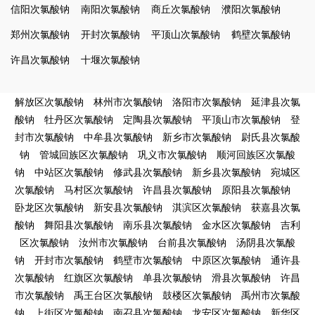
信阳次氯酸钠
南阳次氯酸钠
商丘次氯酸钠
濮阳次氯酸钠
郑州次氯酸钠
开封次氯酸钠
平顶山次氯酸钠
鹤壁次氯酸钠
许昌次氯酸钠
十堰次氯酸钠
解放区次氯酸钠
林州市次氯酸钠
洛阳市次氯酸钠
延津县次氯
酸钠
牡丹区次氯酸钠
定陶县次氯酸钠
平顶山市次氯酸钠
登
封市次氯酸钠
中牟县次氯酸钠
新乡市次氯酸钠
尉氏县次氯酸
钠
管城回族区次氯酸钠
巩义市次氯酸钠
顺河回族区次氯酸
钠
中站区次氯酸钠
修武县次氯酸钠
新乡县次氯酸钠
宛城区
次氯酸钠
马村区次氯酸钠
许昌县次氯酸钠
原阳县次氯酸钠
卧龙区次氯酸钠
新安县次氯酸钠
淇滨区次氯酸钠
获嘉县次氯
酸钠
舞阳县次氯酸钠
南乐县次氯酸钠
金水区次氯酸钠
吉利
区次氯酸钠
汝州市次氯酸钠
台前县次氯酸钠
汤阴县次氯酸
钠
开封市次氯酸钠
鹤壁市次氯酸钠
中原区次氯酸钠
通许县
次氯酸钠
红旗区次氯酸钠
单县次氯酸钠
滑县次氯酸钠
许昌
市次氯酸钠
禹王台区次氯酸钠
鼓楼区次氯酸钠
禹州市次氯酸
钠
上街区次氯酸钠
南召县次氯酸钠
龙安区次氯酸钠
新华区