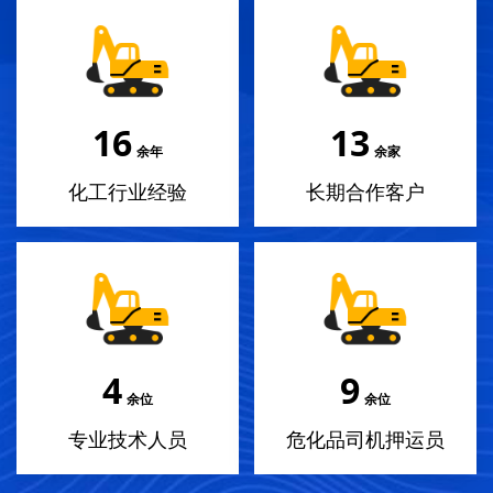
18
14
余年
余家
化工行业经验
长期合作客户
4
10
余位
余位
专业技术人员
危化品司机押运员