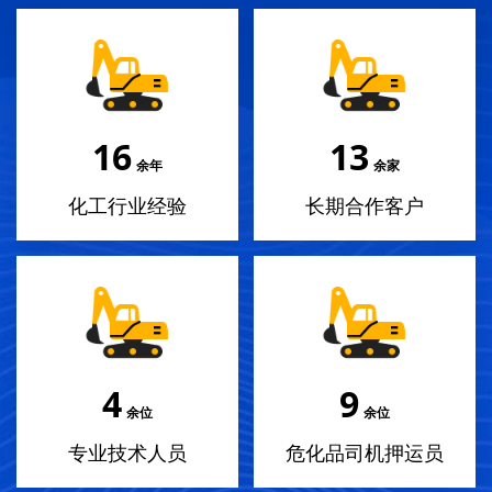
18
14
余年
余家
化工行业经验
长期合作客户
4
10
余位
余位
专业技术人员
危化品司机押运员