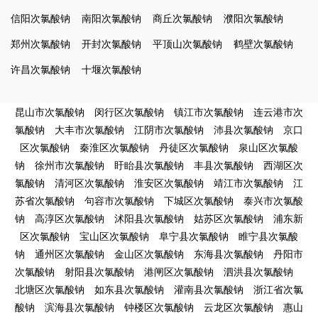
信阳次氯酸钠
南阳次氯酸钠
商丘次氯酸钠
濮阳次氯酸钠
郑州次氯酸钠
开封次氯酸钠
平顶山次氯酸钠
鹤壁次氯酸钠
许昌次氯酸钠
十堰次氯酸钠
昆山市次氯酸钠
闵行区次氯酸钠
镇江市次氯酸钠
连云港市次
氯酸钠
大丰市次氯酸钠
江阴市次氯酸钠
沛县次氯酸钠
京口
区次氯酸钠
秦淮区次氯酸钠
丹徒区次氯酸钠
泉山区次氯酸
钠
徐州市次氯酸钠
盱眙县次氯酸钠
丰县次氯酸钠
西湖区次
氯酸钠
清河区次氯酸钠
淮安区次氯酸钠
靖江市次氯酸钠
江
苏省次氯酸钠
句容市次氯酸钠
下城区次氯酸钠
泰兴市次氯酸
钠
高淳区次氯酸钠
沭阳县次氯酸钠
姑苏区次氯酸钠
浦东新
区次氯酸钠
宝山区次氯酸钠
阜宁县次氯酸钠
睢宁县次氯酸
钠
通州区次氯酸钠
金山区次氯酸钠
东海县次氯酸钠
丹阳市
次氯酸钠
射阳县次氯酸钠
港闸区次氯酸钠
泗洪县次氯酸钠
北塘区次氯酸钠
如东县次氯酸钠
灌南县次氯酸钠
浙江省次氯
酸钠
滨海县次氯酸钠
钟楼区次氯酸钠
云龙区次氯酸钠
惠山