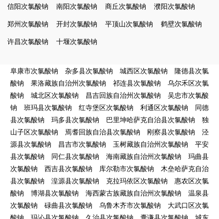
信阳次氯酸钠
南阳次氯酸钠
商丘次氯酸钠
濮阳次氯酸钠
郑州次氯酸钠
开封次氯酸钠
平顶山次氯酸钠
鹤壁次氯酸钠
许昌次氯酸钠
十堰次氯酸钠
阜康市次氯酸钠
杂多县次氯酸钠
城西区次氯酸钠
隆德县次氯
酸钠
果洛藏族自治州次氯酸钠
祁连县次氯酸钠
乌尔禾区次氯
酸钠
城北区次氯酸钠
昌吉回族自治州次氯酸钠
吴忠市次氯酸
钠
班玛县次氯酸钠
红寺堡区次氯酸钠
利通区次氯酸钠
同德
县次氯酸钠
玛多县次氯酸钠
巴里坤哈萨克自治县次氯酸钠
独
山子区次氯酸钠
焉耆回族自治县次氯酸钠
刚察县次氯酸钠
泾
源县次氯酸钠
昌吉市次氯酸钠
玉树藏族自治州次氯酸钠
平安
县次氯酸钠
同仁县次氯酸钠
海南藏族自治州次氯酸钠
玛曲县
次氯酸钠
西吉县次氯酸钠
库尔勒市次氯酸钠
木垒哈萨克自治
县次氯酸钠
湟源县次氯酸钠
克拉玛依区次氯酸钠
惠农区次氯
酸钠
博湖县次氯酸钠
海西蒙古族藏族自治州次氯酸钠
温泉县
次氯酸钠
碌曲县次氯酸钠
乌鲁木齐市次氯酸钠
大武口区次氯
酸钠
玛沁县次氯酸钠
久治县次氯酸钠
囊谦县次氯酸钠
城东