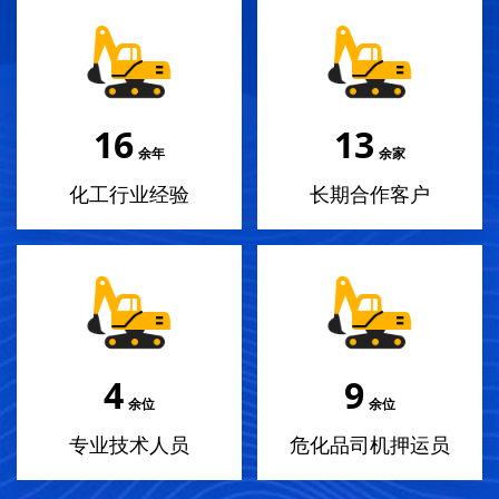
18
14
余年
余家
化工行业经验
长期合作客户
4
10
余位
余位
专业技术人员
危化品司机押运员