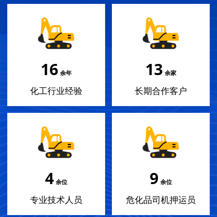
18
14
余年
余家
化工行业经验
长期合作客户
4
10
余位
余位
专业技术人员
危化品司机押运员