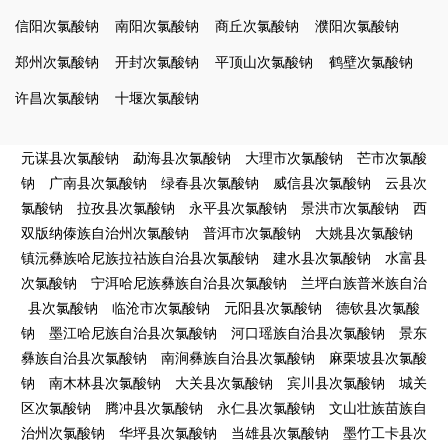
信阳次氯酸钠
南阳次氯酸钠
商丘次氯酸钠
濮阳次氯酸钠
郑州次氯酸钠
开封次氯酸钠
平顶山次氯酸钠
鹤壁次氯酸钠
许昌次氯酸钠
十堰次氯酸钠
元谋县次氯酸钠
勐海县次氯酸钠
大理市次氯酸钠
芒市次氯酸
钠
广南县次氯酸钠
绿春县次氯酸钠
威信县次氯酸钠
云县次
氯酸钠
拉孜县次氯酸钠
永平县次氯酸钠
景洪市次氯酸钠
西
双版纳傣族自治州次氯酸钠
普洱市次氯酸钠
大姚县次氯酸钠
镇沅彝族哈尼族拉祜族自治县次氯酸钠
建水县次氯酸钠
水富县
次氯酸钠
宁洱哈尼族彝族自治县次氯酸钠
兰坪白族普米族自治
县次氯酸钠
临沧市次氯酸钠
元阳县次氯酸钠
德钦县次氯酸
钠
墨江哈尼族自治县次氯酸钠
河口瑶族自治县次氯酸钠
景东
彝族自治县次氯酸钠
南涧彝族自治县次氯酸钠
麻栗坡县次氯酸
钠
南木林县次氯酸钠
大关县次氯酸钠
宾川县次氯酸钠
城关
区次氯酸钠
腾冲县次氯酸钠
永仁县次氯酸钠
文山壮族苗族自
治州次氯酸钠
华坪县次氯酸钠
当雄县次氯酸钠
墨竹工卡县次