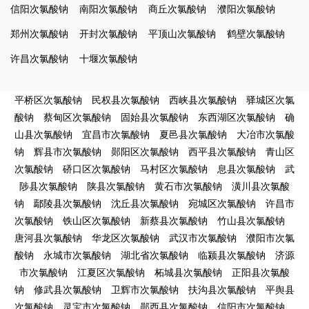
信阳次氯酸钠
南阳次氯酸钠
商丘次氯酸钠
濮阳次氯酸钠
郑州次氯酸钠
开封次氯酸钠
平顶山次氯酸钠
鹤壁次氯酸钠
许昌次氯酸钠
十堰次氯酸钠
平桥区次氯酸钠
民权县次氯酸钠
西峡县次氯酸钠
驿城区次氯
酸钠
蔡甸区次氯酸钠
固始县次氯酸钠
东西湖区次氯酸钠
确
山县次氯酸钠
宜昌市次氯酸钠
夏邑县次氯酸钠
大冶市次氯酸
钠
辉县市次氯酸钠
郧阳区次氯酸钠
西平县次氯酸钠
青山区
次氯酸钠
硚口区次氯酸钠
马村区次氯酸钠
息县次氯酸钠
武
陟县次氯酸钠
陕县次氯酸钠
黄石市次氯酸钠
潢川县次氯酸
钠
鄢陵县次氯酸钠
沈丘县次氯酸钠
宛城区次氯酸钠
许昌市
次氯酸钠
铁山区次氯酸钠
新蔡县次氯酸钠
竹山县次氯酸钠
唐河县次氯酸钠
华龙区次氯酸钠
武汉市次氯酸钠
濮阳市次氯
酸钠
永城市次氯酸钠
湖北省次氯酸钠
临颍县次氯酸钠
济源
市次氯酸钠
江夏区次氯酸钠
柘城县次氯酸钠
正阳县次氯酸
钠
修武县次氯酸钠
卫辉市次氯酸钠
扶沟县次氯酸钠
平舆县
次氯酸钠
灵宝市次氯酸钠
郧西县次氯酸钠
信阳市次氯酸钠