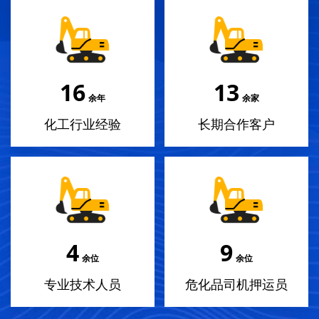
18
14
余年
余家
化工行业经验
长期合作客户
4
10
余位
余位
专业技术人员
危化品司机押运员