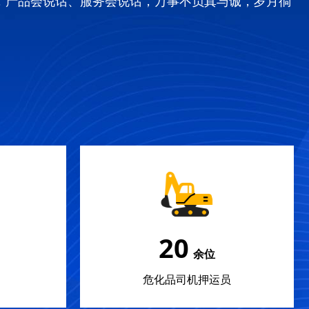
，产品会说话、服务会说话，万事不负真与诚，岁月徜
20
余位
危化品司机押运员