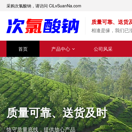
采购次氯酸钠，请访问 CiLvSuanNa.com
质量可靠、送货
相逢是缘，我们已
首页
产品中心
公司风采
售后到位、服务贴心
【5+2】【白+黑】【7*24小时】即时响应