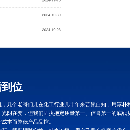
2024-10-30
2024-10-28
后到位
机，几个老哥们儿在化工行业几十年来苦累自知，用淳朴
，光阴在变，但我们固执抱定质量第一、信誉第一的底线
缩成本而降低产品品控。