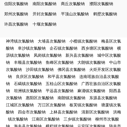
信阳次氯酸钠
南阳次氯酸钠
商丘次氯酸钠
濮阳次氯酸钠
郑州次氯酸钠
开封次氯酸钠
平顶山次氯酸钠
鹤壁次氯酸钠
许昌次氯酸钠
十堰次氯酸钠
神湾镇次氯酸钠
大埔县次氯酸钠
小榄镇次氯酸钠
梅县区次氯
酸钠
阜沙镇次氯酸钠
企石镇次氯酸钠
西乡塘区次氯酸钠
横
沥镇次氯酸钠
凤岗镇次氯酸钠
新兴县次氯酸钠
城中区次氯酸
钠
丰顺县次氯酸钠
鱼峰区次氯酸钠
大朗镇次氯酸钠
中山市
次氯酸钠
沙田镇次氯酸钠
佛冈县次氯酸钠
火炬开发区次氯酸
钠
良庆区次氯酸钠
和平县次氯酸钠
连南瑶族自治县次氯酸
钠
石碣镇次氯酸钠
五桂山区次氯酸钠
广西壮族自治区次氯酸
钠
坦洲镇次氯酸钠
平远县次氯酸钠
麻涌镇次氯酸钠
阳西县
次氯酸钠
惠阳区次氯酸钠
南朗镇次氯酸钠
东源县次氯酸钠
江城区次氯酸钠
万江区次氯酸钠
板芙镇次氯酸钠
塘厦镇次氯
酸钠
四会市次氯酸钠
上林县次氯酸钠
清新区次氯酸钠
洪梅
镇次氯酸钠
江南区次氯酸钠
三乡镇次氯酸钠
柳州市次氯酸
钠
海丰县次氯酸钠
横栏镇次氯酸钠
云安区次氯酸钠
陆丰市