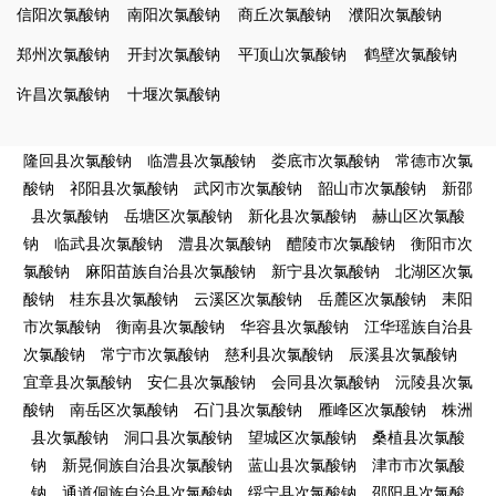
信阳次氯酸钠
南阳次氯酸钠
商丘次氯酸钠
濮阳次氯酸钠
郑州次氯酸钠
开封次氯酸钠
平顶山次氯酸钠
鹤壁次氯酸钠
许昌次氯酸钠
十堰次氯酸钠
隆回县次氯酸钠
临澧县次氯酸钠
娄底市次氯酸钠
常德市次氯
酸钠
祁阳县次氯酸钠
武冈市次氯酸钠
韶山市次氯酸钠
新邵
县次氯酸钠
岳塘区次氯酸钠
新化县次氯酸钠
赫山区次氯酸
钠
临武县次氯酸钠
澧县次氯酸钠
醴陵市次氯酸钠
衡阳市次
氯酸钠
麻阳苗族自治县次氯酸钠
新宁县次氯酸钠
北湖区次氯
酸钠
桂东县次氯酸钠
云溪区次氯酸钠
岳麓区次氯酸钠
耒阳
市次氯酸钠
衡南县次氯酸钠
华容县次氯酸钠
江华瑶族自治县
次氯酸钠
常宁市次氯酸钠
慈利县次氯酸钠
辰溪县次氯酸钠
宜章县次氯酸钠
安仁县次氯酸钠
会同县次氯酸钠
沅陵县次氯
酸钠
南岳区次氯酸钠
石门县次氯酸钠
雁峰区次氯酸钠
株洲
县次氯酸钠
洞口县次氯酸钠
望城区次氯酸钠
桑植县次氯酸
钠
新晃侗族自治县次氯酸钠
蓝山县次氯酸钠
津市市次氯酸
钠
通道侗族自治县次氯酸钠
绥宁县次氯酸钠
邵阳县次氯酸