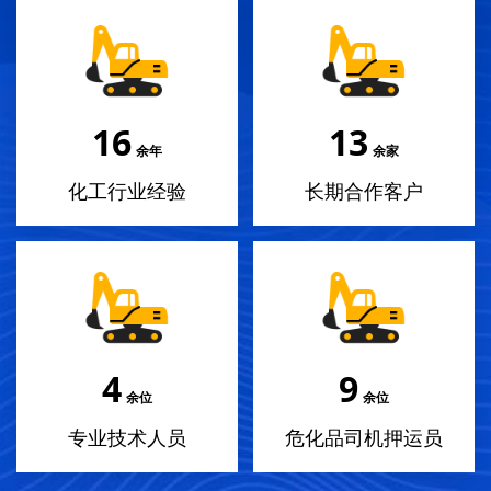
18
14
余年
余家
化工行业经验
长期合作客户
4
10
余位
余位
专业技术人员
危化品司机押运员