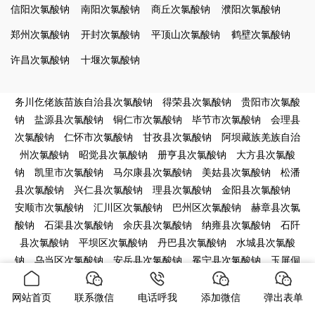
信阳次氯酸钠
南阳次氯酸钠
商丘次氯酸钠
濮阳次氯酸钠
郑州次氯酸钠
开封次氯酸钠
平顶山次氯酸钠
鹤壁次氯酸钠
许昌次氯酸钠
十堰次氯酸钠
务川仡佬族苗族自治县次氯酸钠
得荣县次氯酸钠
贵阳市次氯酸
钠
盐源县次氯酸钠
铜仁市次氯酸钠
毕节市次氯酸钠
会理县
次氯酸钠
仁怀市次氯酸钠
甘孜县次氯酸钠
阿坝藏族羌族自治
州次氯酸钠
昭觉县次氯酸钠
册亨县次氯酸钠
大方县次氯酸
钠
凯里市次氯酸钠
马尔康县次氯酸钠
美姑县次氯酸钠
松潘
县次氯酸钠
兴仁县次氯酸钠
理县次氯酸钠
金阳县次氯酸钠
安顺市次氯酸钠
汇川区次氯酸钠
巴州区次氯酸钠
赫章县次氯
酸钠
石渠县次氯酸钠
余庆县次氯酸钠
纳雍县次氯酸钠
石阡
县次氯酸钠
平坝区次氯酸钠
丹巴县次氯酸钠
水城县次氯酸
钠
乌当区次氯酸钠
安岳县次氯酸钠
冕宁县次氯酸钠
玉屏侗
族自治县次氯酸钠
桐梓县次氯酸钠
汶川县次氯酸钠
壤塘县次
氯酸钠
碧江区次氯酸钠
万山区次氯酸钠
金沙县次氯酸钠
阿
网站首页
联系微信
电话呼我
添加微信
弹出表单
坝县次氯酸钠
炉霍县次氯酸钠
镇宁布依族苗族自治县次氯酸