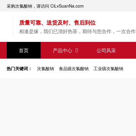
采购次氯酸钠，请访问 CiLvSuanNa.com
质量可靠、送货及时、售后到位
相逢是缘，我们已沏好热茶，期待与您合作，一次合作
【次氯酸钠】源头直供
首页
产品中心
公司风采
专业经验，值得信赖
热门关键词：
次氯酸钠
食品级次氯酸钠
工业级次氯酸钠