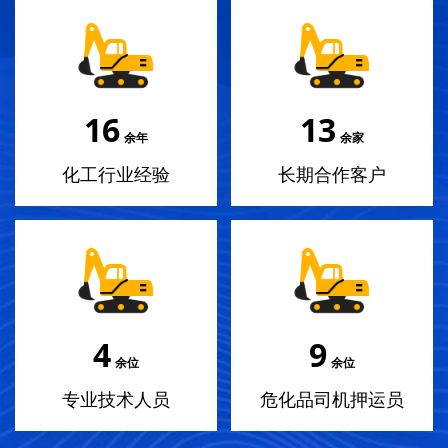
18
14
余年
余家
化工行业经验
长期合作客户
4
10
余位
余位
专业技术人员
危化品司机押运员