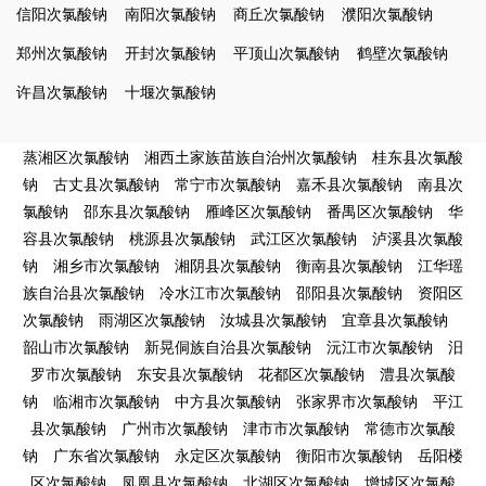
信阳次氯酸钠
南阳次氯酸钠
商丘次氯酸钠
濮阳次氯酸钠
郑州次氯酸钠
开封次氯酸钠
平顶山次氯酸钠
鹤壁次氯酸钠
许昌次氯酸钠
十堰次氯酸钠
蒸湘区次氯酸钠
湘西土家族苗族自治州次氯酸钠
桂东县次氯酸
钠
古丈县次氯酸钠
常宁市次氯酸钠
嘉禾县次氯酸钠
南县次
氯酸钠
邵东县次氯酸钠
雁峰区次氯酸钠
番禺区次氯酸钠
华
容县次氯酸钠
桃源县次氯酸钠
武江区次氯酸钠
泸溪县次氯酸
钠
湘乡市次氯酸钠
湘阴县次氯酸钠
衡南县次氯酸钠
江华瑶
族自治县次氯酸钠
冷水江市次氯酸钠
邵阳县次氯酸钠
资阳区
次氯酸钠
雨湖区次氯酸钠
汝城县次氯酸钠
宜章县次氯酸钠
韶山市次氯酸钠
新晃侗族自治县次氯酸钠
沅江市次氯酸钠
汨
罗市次氯酸钠
东安县次氯酸钠
花都区次氯酸钠
澧县次氯酸
钠
临湘市次氯酸钠
中方县次氯酸钠
张家界市次氯酸钠
平江
县次氯酸钠
广州市次氯酸钠
津市市次氯酸钠
常德市次氯酸
钠
广东省次氯酸钠
永定区次氯酸钠
衡阳市次氯酸钠
岳阳楼
区次氯酸钠
凤凰县次氯酸钠
北湖区次氯酸钠
增城区次氯酸