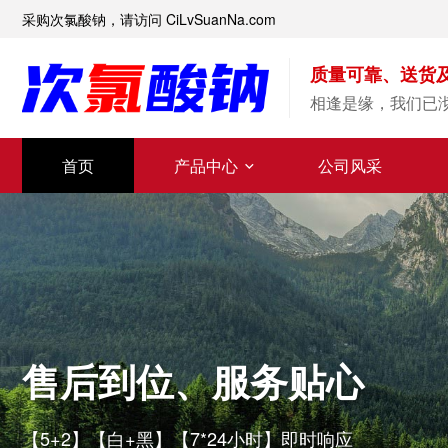
采购次氯酸钠，请访问 CiLvSuanNa.com
质量可靠、送货
相逢是缘，我们已
首页
产品中心
公司风采
售后到位、服务贴心
【5+2】【白+黑】【7*24小时】即时响应