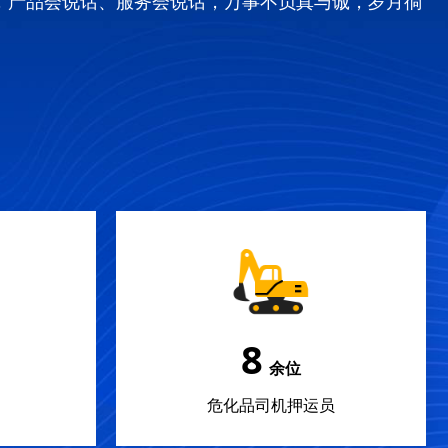
，产品会说话、服务会说话，万事不负真与诚，岁月徜
12
余位
危化品司机押运员