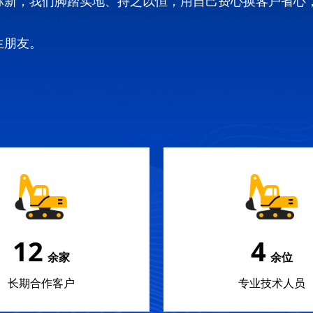
弥新，我们脚踏实地、持之以恒，用自己费心换客户省心
生朋友。
18
5
余家
余位
长期合作客户
专业技术人员