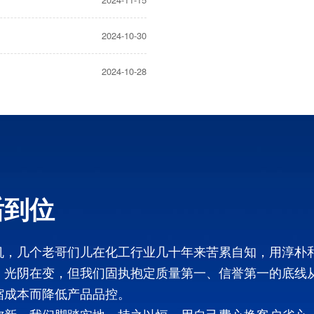
2024-10-30
2024-10-28
后到位
机，几个老哥们儿在化工行业几十年来苦累自知，用淳朴
，光阴在变，但我们固执抱定质量第一、信誉第一的底线
缩成本而降低产品品控。