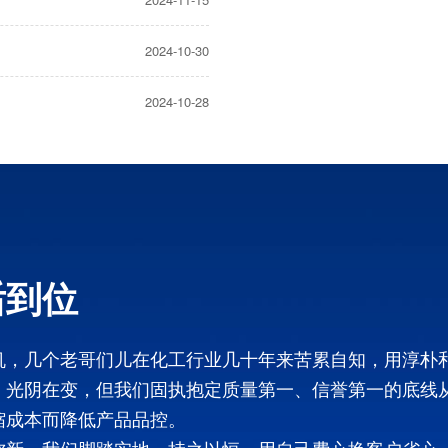
2024-10-30
2024-10-28
后到位
机，几个老哥们儿在化工行业几十年来苦累自知，用淳朴
，光阴在变，但我们固执抱定质量第一、信誉第一的底线
缩成本而降低产品品控。