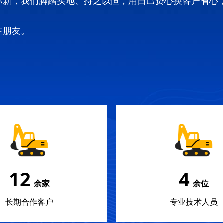
弥新，我们脚踏实地、持之以恒，用自己费心换客户省心
生朋友。
18
5
余家
余位
长期合作客户
专业技术人员