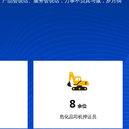
，产品会说话、服务会说话，万事不负真与诚，岁月徜
12
余位
危化品司机押运员